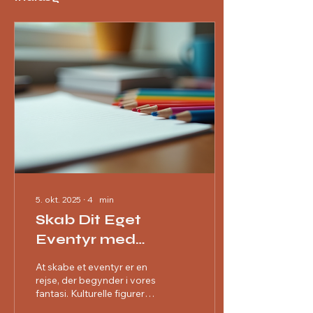
5. okt. 2025
∙
4
min
Skab Dit Eget
Eventyr med
Kulturelle Figurer
At skabe et eventyr er en
rejse, der begynder i vores
fantasi. Kulturelle figurer
kan være nøglen til at