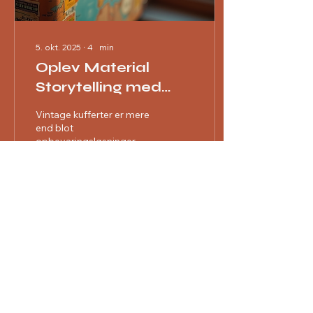
5. okt. 2025
∙
4
min
Oplev Material
Storytelling med
Vintage Kufferter
Vintage kufferter er mere
end blot
opbevaringsløsninger. De
er bærere af historier,
minder og rejser, der
strækker sig over
generationer....
2
0
Material Storylab