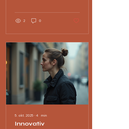
åbne døren til disse
fantastiske...
2
0
5. okt. 2025
∙
4
min
Innovativ