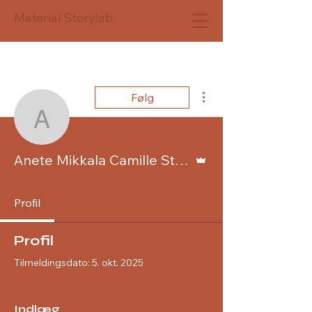
Material Storylab
Flere handlinger
Følg
Anete Mikkala Camille S
Admin
Anete Mikkala Camille Strand
Profil
Profil
Tilmeldingsdato: 5. okt. 2025
Indlæg